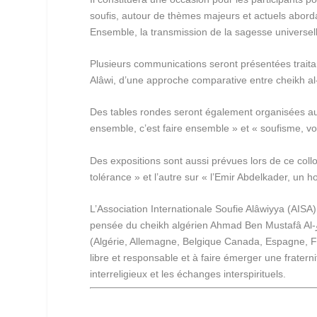
soufis, autour de thèmes majeurs et actuels aborda
Ensemble, la transmission de la sagesse universelle
Plusieurs communications seront présentées traitan
Alâwi, d’une approche comparative entre cheikh al-
Des tables rondes seront également organisées a
ensemble, c’est faire ensemble » et « soufisme, vo
Des expositions sont aussi prévues lors de ce collo
tolérance » et l’autre sur « l’Emir Abdelkader, un
L’Association Internationale Soufie Alâwiyya (AIS
pensée du cheikh algérien Ahmad Ben Mustafâ Al-وAlâwî (1869-1934). Dotée de représentations dans plusieurs pays
(Algérie, Allemagne, Belgique Canada, Espagne, Fra
libre et responsable et à faire émerger une fraternit
interreligieux et les échanges interspirituels.