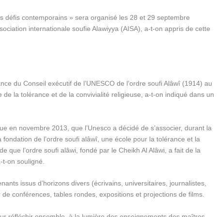
t les défis contemporains » sera organisé les 28 et 29 septembre
sociation internationale soufie Alawiyya (AISA), a-t-on appris de cette
sance du Conseil exécutif de l’UNESCO de l’ordre soufi Alâwî (1914) au
 la tolérance et de la convivialité religieuse, a-t-on indiqué dans un
ue en novembre 2013, que l’Unesco a décidé de s’associer, durant la
ondation de l’ordre soufi alâwî, une école pour la tolérance et la
e que l’ordre soufi alâwi, fondé par le Cheikh Al Alâwi, a fait de la
a-t-on souligné.
nts issus d’horizons divers (écrivains, universitaires, journalistes,
ur de conférences, tables rondes, expositions et projections de films.
pour réfléchir ensemble, à la lumière des enseignements des maîtres