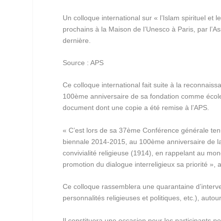
Un colloque international sur « l’Islam spirituel e
prochains à la Maison de l’Unesco à Paris, par l’As
dernière.
Source : APS
Ce colloque international fait suite à la reconnais
100ème anniversaire de sa fondation comme école de
document dont une copie a été remise à l’APS.
« C’est lors de sa 37ème Conférence générale ten
biennale 2014-2015, au 100ème anniversaire de la f
convivialité religieuse (1914), en rappelant au mond
promotion du dialogue interreligieux sa priorité », 
Ce colloque rassemblera une quarantaine d’intervena
personnalités religieuses et politiques, etc.), auto
Il constituera une occasion pour les participants 