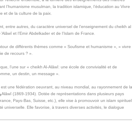
nt l’humanisme musulman, la tradition islamique, l’éducation au Vivre
 et de la culture de la paix.
t, entre autres, du caractère universel de l’enseignement du cheikh al
’Alâwî et l’Emir Abdelkader et de l’Islam de France.
utour de différents thèmes comme « Soufisme et humanisme », « vivre
ie de recours ? ».
que, l’une sur « cheikh Al-Alâwî: une école de convivialité et de
 homme, un destin, un message ».
A) est une fédération oeuvrant, au niveau mondial, au rayonnement de l
nce, Pays-Bas, Suisse, etc.), elle vise à promouvoir un islam spirituel
é universelle. Elle favorise, à travers diverses activités, le dialogue